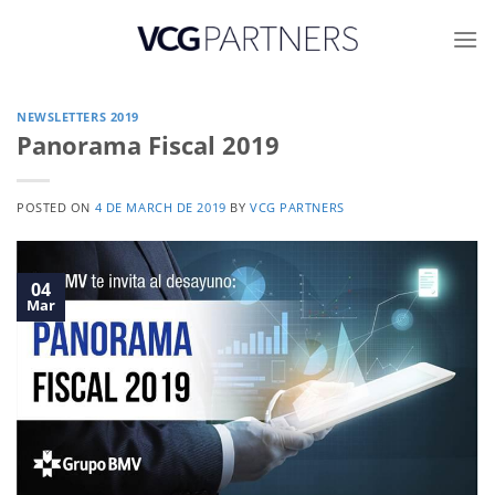
Skip
to
content
NEWSLETTERS 2019
Panorama Fiscal 2019
POSTED ON
4 DE MARCH DE 2019
BY
VCG PARTNERS
04
Mar